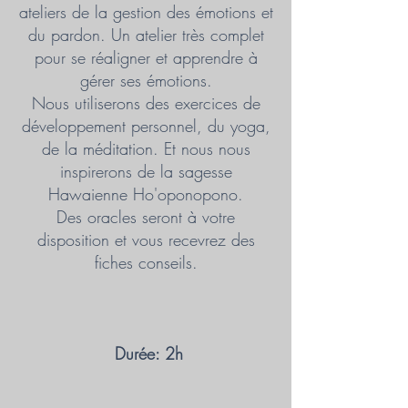
ateliers de la gestion des émotions et
du pardon. Un atelier très complet
pour se réaligner et apprendre à
gérer ses émotions.
Nous utiliserons des exercices de
développement personnel, du yoga,
de la méditation. Et nous nous
inspirerons de la sagesse
Hawaienne Ho'oponopono.
Des oracles seront à votre
disposition et vous recevrez des
fiches conseils.
Durée: 2h