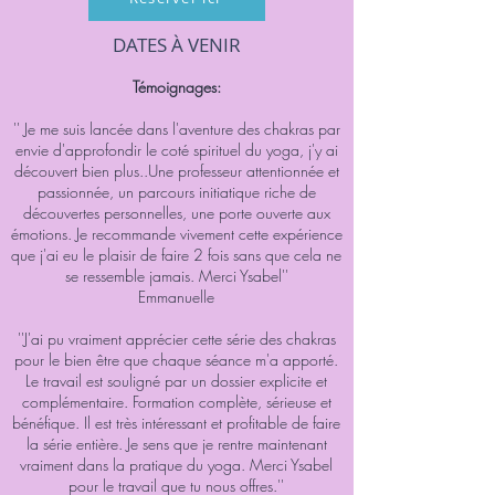
DATES À VENIR
Témoignages:
'' Je me suis lancée dans l'aventure des chakras par
envie d'approfondir le coté spirituel du yoga, j'y ai
découvert bien plus..Une professeur attentionnée et
passionnée, un parcours initiatique riche de
découvertes personnelles, une porte ouverte aux
émotions. Je recommande vivement cette expérience
que j'ai eu le plaisir de faire 2 fois sans que cela ne
se ressemble jamais. Merci Ysabel''
Emmanuelle
''J'ai pu vraiment apprécier cette série des chakras
pour le bien être que chaque séance m'a apporté.
Le travail est souligné par un dossier explicite et
complémentaire. Formation complète, sérieuse et
bénéfique. Il est très intéressant et profitable de faire
la série entière. Je sens que je rentre maintenant
vraiment dans la pratique du yoga. Merci Ysabel
pour le travail que tu nous offres.''