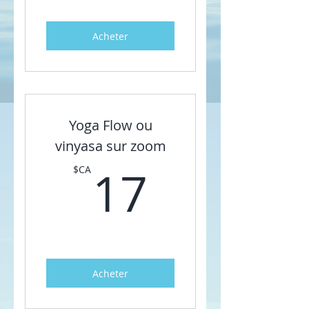
imprimer
Acheter
Un E-book de 15 pages
offert!
Yoga Flow ou
vinyasa sur zoom
17$CA
17
$CA
Acheter