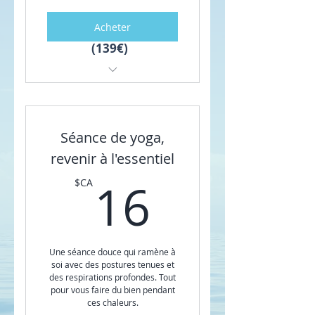
Acheter
(139€)
1 capsule de 20 min de
Yoga par jour pendant 7
jours
Séance de yoga,
Des conseils sous forme de
revenir à l'essentiel
PDF à imprimer chaque
16$CA
jour
16
$CA
7 recettes de cuisine inclus
dans les PDF
Une séance douce qui ramène à
Conseils en décoration
soi avec des postures tenues et
pour la détox de votre
des respirations profondes. Tout
maison
pour vous faire du bien pendant
ces chaleurs.
Un cahier d'exercices à