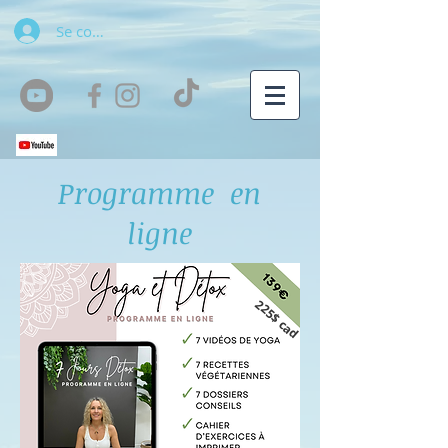
Se connecter
Programme en
ligne
225$ cad