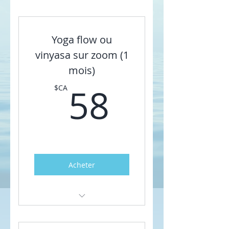
Yoga flow ou
vinyasa sur zoom (1
mois)
58$CA
58
$CA
Acheter
Formule pour un mois. 4
séances tous les vendredis